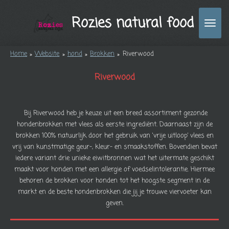
Ga
Rozies natural food
direct
naar
de
Home
»
Website
»
hond
»
Brokken
»
Riverwood
hoofdinhoud
Riverwood
Bij Riverwood heb je keuze uit een breed assortiment gezonde
hondenbrokken met vlees als eerste ingrediënt. Daarnaast zijn de
brokken 100% natuurlijk door het gebruik van ‘vrije uitloop’ vlees en
vrij van kunstmatige geur-, kleur- en smaakstoffen. Bovendien bevat
iedere variant drie unieke eiwitbronnen wat het uitermate geschikt
maakt voor honden met een allergie of voedselintolerantie. Hiermee
behoren de brokken voor honden tot het hoogste segment in de
markt en de beste hondenbrokken die jij je trouwe viervoeter kan
geven.