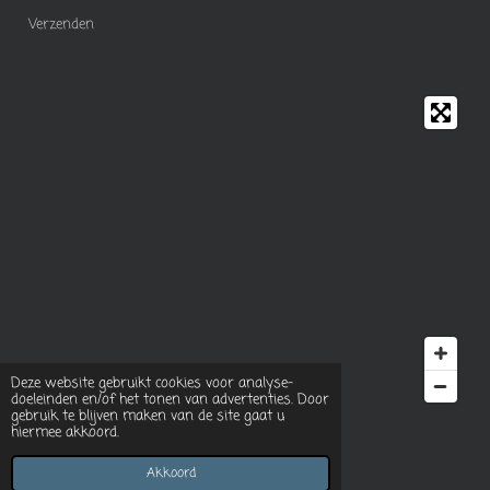
Verzenden
Deze website gebruikt cookies voor analyse-
doeleinden en/of het tonen van advertenties. Door
gebruik te blijven maken van de site gaat u
hiermee akkoord.
© 2023 - 2026 Rozies natural food
Powered by
JouwWeb
Akkoord