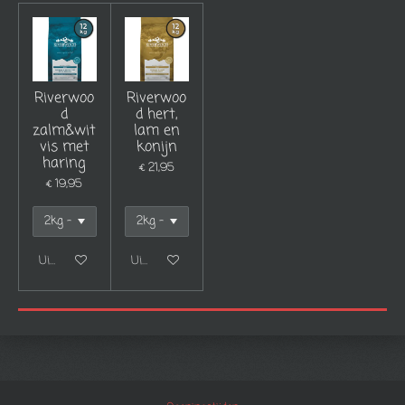
Riverwoo
Riverwoo
d
d hert,
zalm&wit
lam en
vis met
konijn
haring
€ 21,95
€ 19,95
Uitgeschakeld
Uitgeschakeld