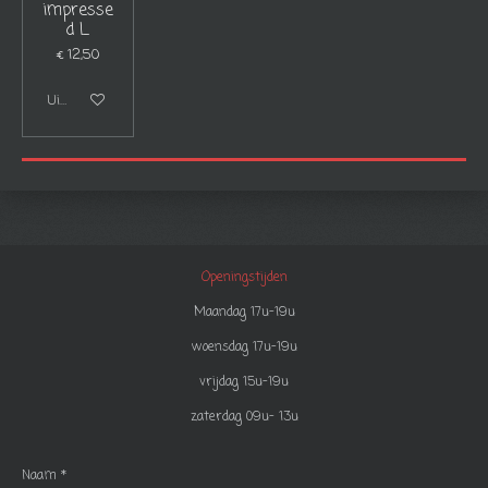
impresse
d L
€ 12,50
Uitgeschakeld
Openingstijden
Maandag 17u-19u
woensdag 17u-19u
vrijdag 15u-19u
zaterdag 09u- 13u
Naam *