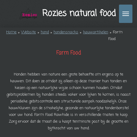
Ga
Rozies natural food
direct
naar
de
Home
»
Website
»
hond
»
hondensnacks
»
kauwartikelen
»
Farm
hoofdinhoud
Food
Farm Food
Honden hebben van nature een grote behoefte om ergens op te
kauwen. Dit doen ze omdat zij alleen op deze manier hun tanden en
kiezen op een natuurlijke wijze schoon kunnen houden. Omdat
gebitsproblemen bij honden steeds vaker voor lijken te komen, is naast
periodieke gebitscontrole een structurele aanpak noodzakelijk. Onze
kauwkluiven zijn de smakelijke, gezonde en natuurlijke tandenborstel
voor uw hond. Farm Food Rawhide is in verschillende maten te koop.
Zorg ervoor dat de maat die u koopt tenminste past bij de grootte en
bijtkracht van uw hond.