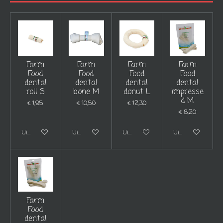
Farm
Farm
Farm
Farm
Food
Food
Food
Food
dental
dental
dental
dental
roll S
bone M
donut L
impresse
d M
€ 1,95
€ 10,50
€ 12,30
€ 8,20
Uitgeschakeld
Uitgeschakeld
Uitgeschakeld
Uitgeschakeld
Farm
Food
dental