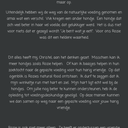
maar op.
Uiteindelijk hebben wij de weg van de natuurlijke voeding genomen en
amai wat een verschil. We kregen een ander hondje. Een hondje dat
zich veel beter in haar vel voelde, dat gelukkiger werd. Het is dus niet
voor niets dat er gezegd wordt: "Je bent wat je eet!". Voor ons Rozie
was dit een heldere waarheid.
Dit alles heeft mij, Christel, aan het denken gezet. Misschien kan ik
meer hondjes zoals Rozie helpen. Of kan ik baasjes helpen in hun
zoektocht naar de gepaste voeding voor hun harig vriendje. Op dat
ogenblik is Rozies natural food ontstaan. Ik durf te zeggen dat ik
mijn winkeltje run met hart en ziel. Mijn hart ligt echt wel bij de
hondjes. Om jullie nog beter te kunnen ondersteunen, heb ik de
opleiding tot voedingsdeskundige gevolgd. Op deze manier kunnen
we dan samen op weg naar een gepaste voeding voor jouw harig
vriendje.
Rozie is ook niet meer alleen. Ze heeft er ondertussen een vriendje