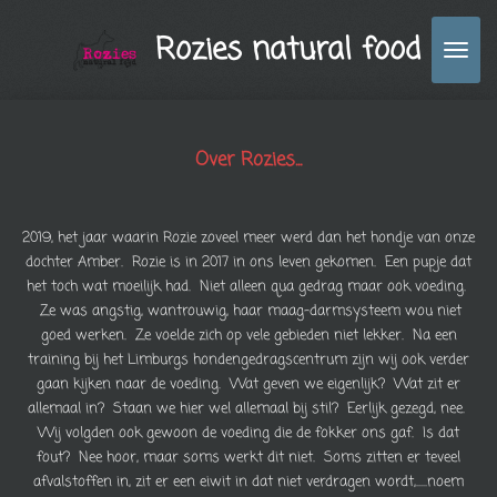
Ga
Rozies natural food
direct
naar
de
hoofdinhoud
Over Rozies...
2019, het jaar waarin Rozie zoveel meer werd dan het hondje van onze
dochter Amber. Rozie is in 2017 in ons leven gekomen. Een pupje dat
het toch wat moeilijk had. Niet alleen qua gedrag maar ook voeding.
Ze was angstig, wantrouwig, haar maag-darmsysteem wou niet
goed werken. Ze voelde zich op vele gebieden niet lekker. Na een
training bij het Limburgs hondengedragscentrum zijn wij ook verder
gaan kijken naar de voeding. Wat geven we eigenlijk? Wat zit er
allemaal in? Staan we hier wel allemaal bij stil? Eerlijk gezegd, nee.
Wij volgden ook gewoon de voeding die de fokker ons gaf. Is dat
fout? Nee hoor, maar soms werkt dit niet. Soms zitten er teveel
afvalstoffen in, zit er een eiwit in dat niet verdragen wordt,.....noem