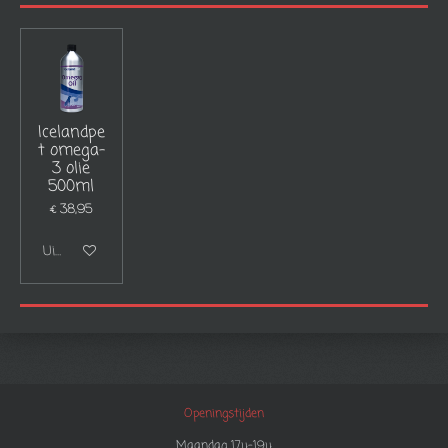
Icelandpe
t omega-
3 olie
500ml
€ 38,95
Uitgeschakeld
Openingstijden
Maandag 17u-19u