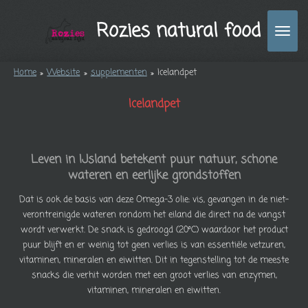
Ga
Rozies natural food
direct
naar
de
Home
»
Website
»
supplementen
»
Icelandpet
hoofdinhoud
Icelandpet
Leven in IJsland betekent puur natuur, schone
wateren en eerlijke grondstoffen
Dat is ook de basis van deze Omega-3 olie: vis, gevangen in de niet-
verontreinigde wateren rondom het eiland die direct na de vangst
wordt verwerkt. De snack is gedroogd (20ºC) waardoor het product
puur blijft en er weinig tot geen verlies is van essentiële vetzuren,
vitaminen, mineralen en eiwitten. Dit in tegenstelling tot de meeste
snacks die verhit worden met een groot verlies van enzymen,
vitaminen, mineralen en eiwitten.