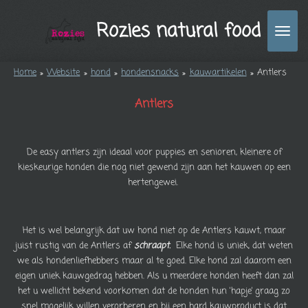
Ga
Rozies natural food
direct
naar
de
Home
»
Website
»
hond
»
hondensnacks
»
kauwartikelen
»
Antlers
hoofdinhoud
Antlers
De easy antlers zijn ideaal voor puppies en senioren, kleinere of
kieskeurige honden die nog niet gewend zijn aan het kauwen op een
hertengewei.
Het is wel belangrijk dat uw hond niet op de Antlers kauwt, maar
juist rustig van de Antlers af
schraapt.
Elke hond is uniek, dat weten
we als hondenliefhebbers maar al te goed. Elke hond zal daarom een
eigen uniek kauwgedrag hebben. Als u meerdere honden heeft dan zal
het u wellicht bekend voorkomen dat de honden hun ‘hapje’ graag zo
snel mogelijk willen verorberen en bij een hard kauwproduct is dat