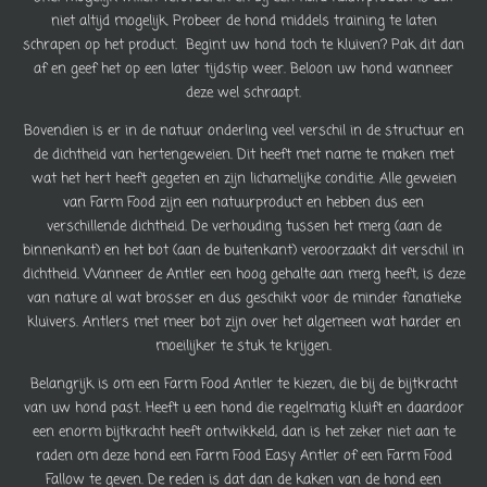
niet altijd mogelijk. Probeer de hond middels training te laten
schrapen op het product. Begint uw hond toch te kluiven? Pak dit dan
af en geef het op een later tijdstip weer. Beloon uw hond wanneer
deze wel schraapt.
Bovendien is er in de natuur onderling veel verschil in de structuur en
de dichtheid van hertengeweien. Dit heeft met name te maken met
wat het hert heeft gegeten en zijn lichamelijke conditie. Alle geweien
van Farm Food zijn een natuurproduct en hebben dus een
verschillende dichtheid. De verhouding tussen het merg (aan de
binnenkant) en het bot (aan de buitenkant) veroorzaakt dit verschil in
dichtheid. Wanneer de Antler een hoog gehalte aan merg heeft, is deze
van nature al wat brosser en dus geschikt voor de minder fanatieke
kluivers. Antlers met meer bot zijn over het algemeen wat harder en
moeilijker te stuk te krijgen.
Belangrijk is om een Farm Food Antler te kiezen, die bij de bijtkracht
van uw hond past. Heeft u een hond die regelmatig kluift en daardoor
een enorm bijtkracht heeft ontwikkeld, dan is het zeker niet aan te
raden om deze hond een Farm Food Easy Antler of een Farm Food
Fallow te geven. De reden is dat dan de kaken van de hond een