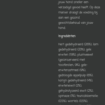
jouw hond sneller een
verzadigd gevoel heeft. Op deze
manier draagt de voeding bij
aan een gezond
gewichtsbehoud van jouw
hond.
Ingrediënten
Hert gedehydreerd (26%), lam
gedehydreerd (20%), gele
erwten (19%), pluimveevet
(geconserveerd met
tocoferolen, 9%), gele-
erwtenzetmeel (9%),
gedroogde appelpulp (6%),
konijn gedehydreerd (4%),
erwteneiwit (2%),
gehydrolyseerd eiwit (2%),
spinazie (1%), teunisbloemolie
(0,5%), wortels (0,5%),