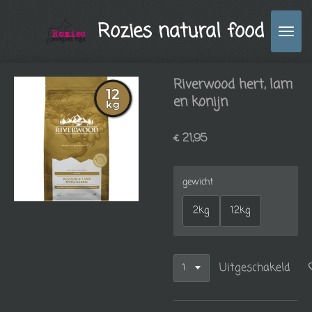
Ga
Rozies natural food
direct
naar
de
hoofdinhoud
Riverwood hert, lam
en konijn
€ 21,95
gewicht
2kg
12kg
Uitgeschakeld