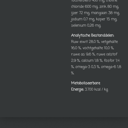
tocoferolen) 400 mg, choline
chloride 600 mg, zink 80 mg,
ijzer 72 mg, mangaan 38 mg,
jodium 0,7 mg, koper 15 mg,
selenium 0,26 mg.
Analytische Bestanddelen:
Ruw eiwit 28,0 %, vetgehalte
16,0 %, vochtgehalte 10,0 %,
ruwe as 9,6 %, ruwe celstof
2,9 %, calcium 1,8 %, fosfor 1,4
%, omega-3 0,3 %, omega-6 1,8
%.
Metaboliseerbare
Energie:
3.700 kcal / kg