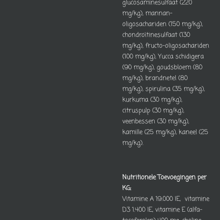
glucosaminesulfaat (220
mg/kg), mannan-
oligosachariden (150 mg/kg),
chondroïtinesulfaat (130
mg/kg), fructo-oligosachariden
(100 mg/kg), Yucca schidigera
(90 mg/kg), goudsbloem (80
mg/kg), brandnetel (80
mg/kg), spirulina (35 mg/kg),
kurkuma (30 mg/kg),
citruspulp (30 mg/kg),
veenbessen (30 mg/kg),
kamille (25 mg/kg), kaneel (25
mg/kg).
Nutritionele Toevoegingen per
KG:
Vitamine A 19.000 IE, vitamine
D3 1.400 IE, vitamine E (alfa-