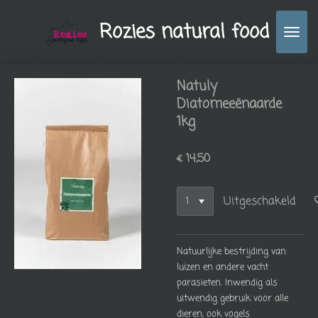
Ga
Rozies natural food
direct
naar
de
hoofdinhoud
Natuly
Diatomeeënaarde
1kg
€ 14,50
Uitgeschakeld
Natuurlijke bestrijding van
luizen en andere vacht
parasieten. Inwendig als
uitwendig gebruik voor alle
dieren, ook vogels