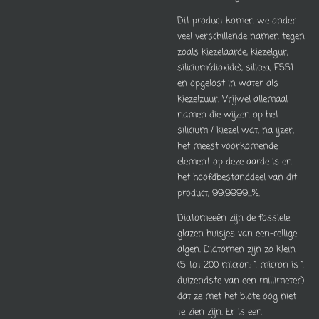
Dit product komen we onder
veel verschillende namen tegen
zoals kiezelaarde, kiezelgur,
silicium(dioxide), silicea, E551
en opgelost in water als
kiezelzuur. Vrijwel allemaal
namen die wijzen op het
silicium / kiezel wat, na ijzer,
het meest voorkomende
element op deze aarde is en
het hoofdbestanddeel van dit
product, 99.9999...%.
Diatomeeën zijn de fossiele
glazen huisjes van een-cellige
algen. Diatomen zijn zo klein
(5 tot 200 micron; 1 micron is 1
duizendste van een millimeter)
dat ze met het blote oog niet
te zien zijn. Er is een