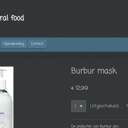
ral food
Opendeurdag
Contact
Burbur mask
€ 12,99
Uitgeschakeld
De producten van Burbur zijn: