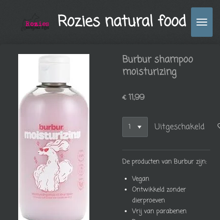
Ga
Rozies natural food
direct
naar
de
hoofdinhoud
Burbur shampoo
moisturizing
€ 11,99
Uitgeschakeld
De producten van Burbur zijn:
Vegan
Ontwikkeld zonder
dierproeven
Vrij van parabenen