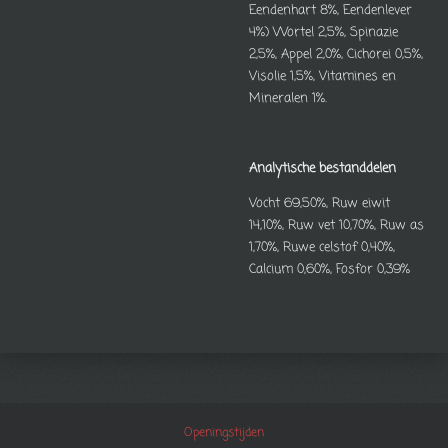
Eendenhart 8%, Eendenlever
4%) Wortel 2,5%, Spinazie
2,5%, Appel 2,0%, Cichorei 0,5%,
Visolie 1,5%, Vitamines en
Mineralen 1%.
Analytische bestanddelen
Vocht 69,50%, Ruw eiwit
14,10%, Ruw vet 10,70%, Ruw as
1,70%, Ruwe celstof 0,40%,
Calcium 0,60%, Fosfor 0,39%
Openingstijden