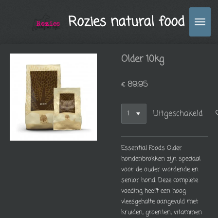
Ga
Rozies natural food
direct
naar
de
hoofdinhoud
Older 10kg
€ 89,95
Uitgeschakeld
Essential Foods Older
hondenbrokken zijn speciaal
voor de ouder wordende en
senior hond. Deze complete
voeding heeft een hoog
vleesgehalte aangevuld met
kruiden, groenten, vitaminen