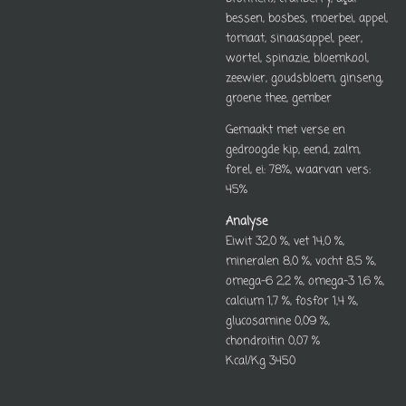
bessen, bosbes, moerbei, appel,
tomaat, sinaasappel, peer,
wortel, spinazie, bloemkool,
zeewier, goudsbloem, ginseng,
groene thee, gember
Gemaakt met verse en
gedroogde kip, eend, zalm,
forel, ei: 78%, waarvan vers:
45%
Analyse
Eiwit 32,0 %, vet 14,0 %,
mineralen 8,0 %, vocht 8,5 %,
omega-6 2,2 %, omega-3 1,6 %,
calcium 1,7 %, fosfor 1,4 %,
glucosamine 0,09 %,
chondroitin 0,07 %
Kcal/Kg 3450