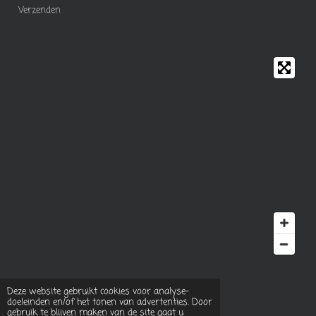
Verzenden
© 2023 - 2026 Rozies natural food
Deze website gebruikt cookies voor analyse-
Powered by
JouwWeb
doeleinden en/of het tonen van advertenties. Door
gebruik te blijven maken van de site gaat u