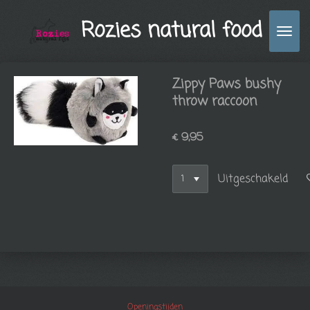
Ga
Rozies natural food
direct
naar
de
hoofdinhoud
Zippy Paws bushy
throw raccoon
€ 9,95
Uitgeschakeld
Openingstijden