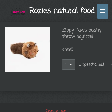
Ga
Rozies natural food
direct
naar
de
hoofdinhoud
Zippy Paws bushy
throw squirrel
€ 9,95
Uitgeschakeld
Openingstijden