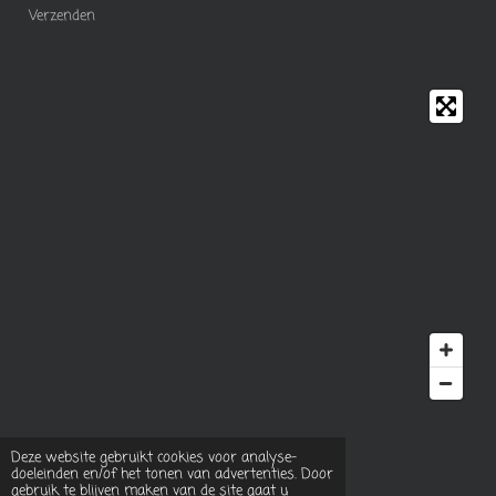
Verzenden
© 2023 - 2026 Rozies natural food
Deze website gebruikt cookies voor analyse-
Powered by
JouwWeb
doeleinden en/of het tonen van advertenties. Door
gebruik te blijven maken van de site gaat u