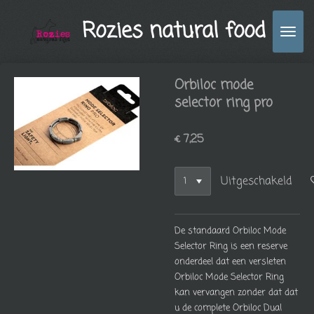
Ga
Rozies natural food
direct
naar
de
hoofdinhoud
Orbiloc mode
selector ring pro
€ 7,25
Uitgeschakeld
De standaard Orbiloc Mode
Selector Ring is een reserve
onderdeel dat een versleten
Orbiloc Mode Selector Ring
kan vervangen zonder dat dat
u de complete Orbiloc Dual