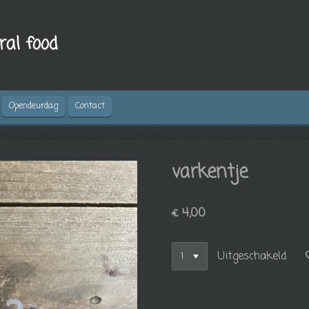
ral food
Opendeurdag
Contact
varkentje
€ 4,00
Uitgeschakeld