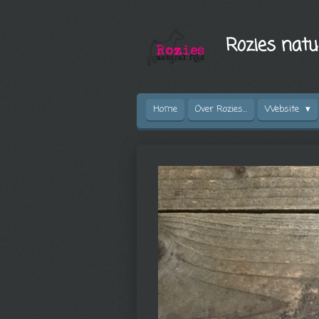
Ga
direct
Rozies natu
naar
de
hoofdinhoud
Home
Over Rozies...
Website