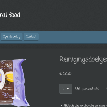
ral food
Opendeurdag
Contact
Reinigingsdoekje
€ 5,50
Uitgeschakeld
Biologische jojoba-olie en kaas