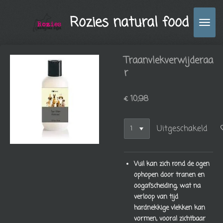
Ga
Rozies natural food
direct
naar
de
hoofdinhoud
Traanvlekverwijderaa
r
€ 10,98
Uitgeschakeld
Vuil kan zich rond de ogen
ophopen door tranen en
oogafscheiding, wat na
verloop van tijd
hardnekkige vlekken kan
vormen, vooral zichtbaar