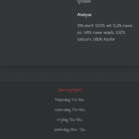
lijnzaad
Analyse
:
31% eiwit, 12,5% vet, 5,2% ruwe
as, 4,8% ruwe vezels, 1,02%
calcium, 1,80% fosfor
Openingstijden
Maandag 17u-19u
woensdag 17u-19u
vrijdag 15u-19u
zaterdag 09u- 13u