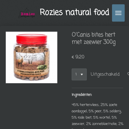
Ga
Rozies natural food
direct
naar
de
hoofdinhoud
O'Canis bites hert
met zeewier 300g
€ 9,20
Uitgeschakeld
Ingrediënten
:
45% hertenvlees, 25% zoete
aardappel, 5% peer, 5% selderij,
5% rode biet, 5% wortel, 5%
zeewier, 2% zonnebloemolie, 2%