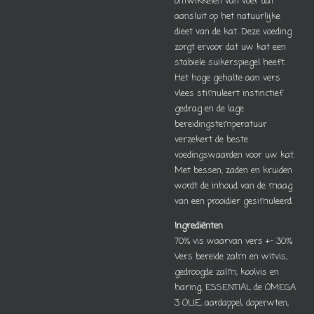
ontwikkelen van voer dat
aansluit op het natuurlijke
dieet van de kat. Deze voeding
zorgt ervoor dat uw kat een
stabiele suikerspiegel heeft.
Het hoge gehalte aan vers
vlees stimuleert instinctief
gedrag en de lage
bereidingstemperatuur
verzekert de beste
voedingswaarden voor uw kat.
Met bessen, zaden en kruiden
wordt de inhoud van de maag
van een prooidier gesimuleerd.
Ingrediënten
70% vis waarvan vers +- 30%
Vers bereide zalm en witvis,
gedroogde zalm, koolvis en
haring, ESSENTIAL de OMEGA
3 OLIE, aardappel, doperwten,