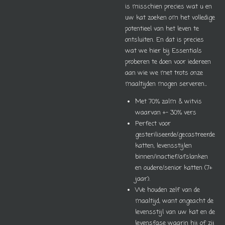
is misschien precies wat u en
uw kat zoeken om het volledige
potentieel van het leven te
ontsluiten.
En dat is precies
wat we hier bij Essentials
proberen te doen voor iedereen
aan wie we met trots onze
maaltijden mogen serveren.
.
Met 70% zalm & witvis
waarvan +- 30% vers
Perfect voor
gesteriliseerde/gecastreerde
katten, levensstijlen
binnen/inactief/afslanken
en oudere/senior katten (7+
jaar).
We houden zelf van de
maaltijd, want ongeacht de
levensstijl van uw kat en de
levensfase waarin hij of zij