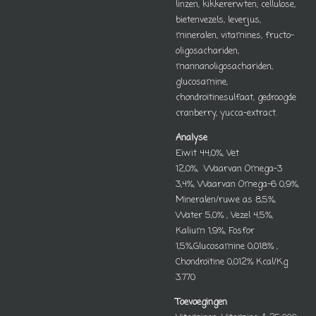
linzen, kikkererwten, cellulose,
bietenvezels, leverjus,
mineralen, vitamines, fructo-
oligosachariden,
mannanoligosachariden,
glucosamine,
chondroïtinesulfaat, gedroogde
cranberry, yucca-extract.
Analyse
Eiwit 44,0%, Vet
12,0%, Waarvan Omega-3
3,4%, Waarvan Omega-6 0,9%,
Mineralen/ruwe as 8,5%,
Water 5,0% , Vezel 4,5%,
Kalium 1,9%, Fosfor
1,5%,Glucosamine 0,018% ,
Chondroïtine 0,012% Kcal/Kg
3.770
Toevoegingen