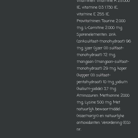
Vitaminen: Vitamine A 25.000
IE, vitamine D3 1.730 IE,
vitamine E 255 IE.
Provitaminen: Taurine 2.000
mg, L-Carnitine 2.000 mg.
Sporenelementen: zink
(zinksulfaat-monohydraat) 96
mg, ijzer (ijzer (II) sulfaat-
monohydraat) 72 mg,
mangaan (mangaan-sulfaat-
monohydraat) 29 mg, koper
(kopper (II) sulfaat-
pentahydraat) 10 mg, jodium
(kalium-jodide) 3,7 mg.
Aminozuren: Methionine 2000
mg, Lysine 500 mg. Met
natuurlijk bewaarmiddel
(rozemarijn) en natuurlijke
antioxidanten. Verordening (EG)
nr.