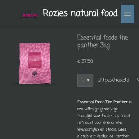
Ga
Rozies natural food
direct
naar
de
hoofdinhoud
Essential foods the
panther 3kg
€ 37,50
Uitgeschakeld
Essential Foods The Panther
is
een volledige graanvrije
maaltijd voor katten, op maat
gemaakt voor drie unieke
levensstijlen en stadia.
Lees
alstublieft verder, de Panther