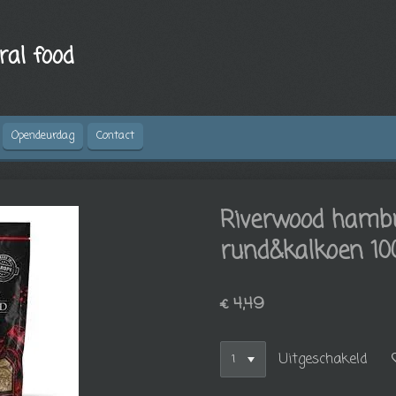
ral food
Opendeurdag
Contact
Riverwood hamb
rund&kalkoen 10
€ 4,49
Uitgeschakeld