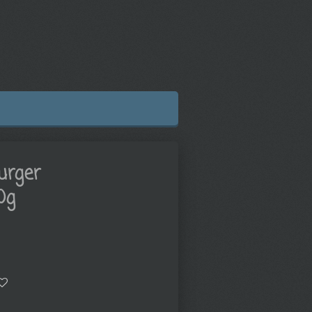
urger
0g