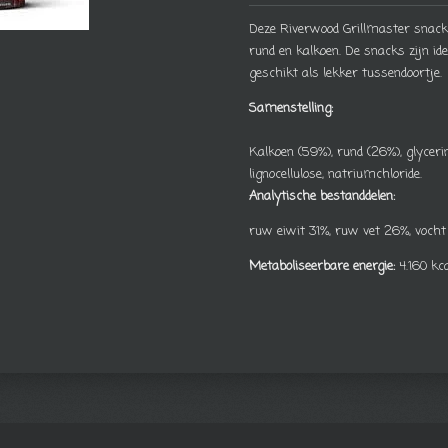
Deze Riverwood Grillmaster snacks
rund en kalkoen. De snacks zijn id
geschikt als lekker tussendoortje.
Samenstelling:
Kalkoen (59%), rund (26%), glyceri
lignocellulose, natriumchloride.
Analytische bestanddelen:
ruw eiwit 31%, ruw vet 26%, vocht
Metaboliseerbare energie:
4.160 kca