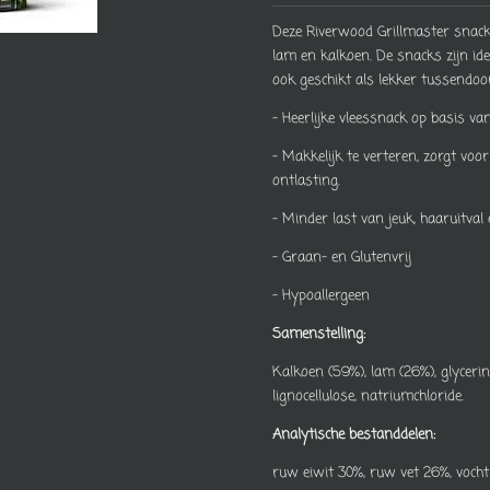
Deze Riverwood Grillmaster snacks
lam en kalkoen. De snacks zijn id
ook geschikt als lekker tussendoor
- Heerlijke vleessnack op basis v
- Makkelijk te verteren, zorg
ontlasting.
- Minder last van jeuk, haaruitval 
- Graan- en Glutenvrij
- Hypoallergeen
Samenstelling:
Kalkoen (59%), lam (26%), glyceri
lignocellulose, natriumchloride.
Analytische bestanddelen:
ruw eiwit 30%, ruw vet 26%, vocht