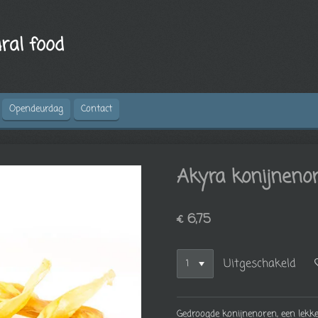
ral food
Opendeurdag
Contact
Akyra konijneno
€ 6,75
Uitgeschakeld
Gedroogde konijnenoren, een lekk