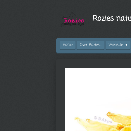
Ga
direct
Rozies natu
naar
de
hoofdinhoud
Home
Over Rozies...
Website