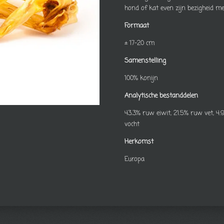
hond of kat even zijn bezigheid me
Formaat
± 17-20 cm
Samenstelling
100% konijn
Analytische bestanddelen
43.3% ruw eiwit, 21.5% ruw vet, 4.
vocht
Herkomst
Europa