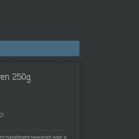
ren 250g
ere hypoallergene kauwsnack waar je