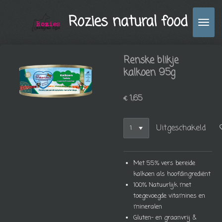
Ga
Rozies natural food
direct
naar
de
hoofdinhoud
Renske blikje
kalkoen 95g
€ 1,65
Uitgeschakeld
Met 55% vers bereide
kalkoen als hoofdingrediënt
100% Natuurlijk met
toegevoegde vitamines en
mineralen
Gluten- en graanvrij &