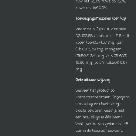
ruw vet 12,0%, ruwe as 3,2%,
ruwe celstof 0,9%.
Toevoegingsmiddelen (per kg):
Vitamine A 2160 UI, vitamine
D3 193,85 UI, vitamine E 5,4 UI,
koper (3b405) 1,37 mg, ijzer
(3b101) 5,39 mg, mangaan
(3b502) 3,41 mg, zink (3b603)
16,90 mg, jodium (3b201) 0,67
mg.
Gebruiksaanwijzing
Serveer het product op
kamertemperatuur. Ongeopend
product op een koele, droge
plaats bewaren. Geef je niet
een heel blikje in één keer?
Wat over is kan gedurende 48
uur in de koelkast bewaard