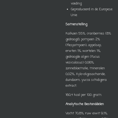
voeding
Geproduceerd in de Europese
Unie
Samenstelling
Kalkoen 55%, cranberries (8%
gedroogd), pompoen 2%
(flespompoen), appelsap,
erwten 1%, wortelen 1%,
gedroogde algen (fucus
vesiculosus) 0,06%,
zonnebloem­olie, mineralen
0,02%, Xylo-oligosacharide,
duindoorn, yucca schidigera
extract.
160,4 kcal per 100 gram.
Analytische Bestanddelen
Vocht 70,8%, ruw eiwit 9,1%,