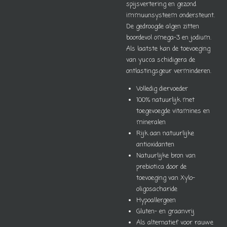
spijsvertering en gezond
immuunsysteem ondersteunt.
De gedroogde algen zitten
boordevol omega-3 en jodium.
Als laatste kan de toevoeging
van yucca schidigera de
ontlastingsgeur verminderen.
Volledig diervoeder
100% natuurlijk met
toegevoegde vitamines en
mineralen
Rijk aan natuurlijke
antioxidanten
Natuurlijke bron van
prebiotica door de
toevoeging van Xylo-
oligosacharide
Hypoallergeen
Gluten- en graanvrij
Als alternatief voor rauwe