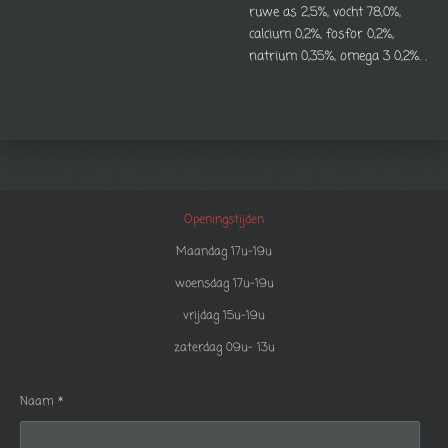
ruwe as 2,5%, vocht 78,0%,
calcium 0,2%, fosfor 0,2%,
natrium 0,35%, omega 3 0,2%. .
Openingstijden
Maandag 17u-19u
woensdag 17u-19u
vrijdag 15u-19u
zaterdag 09u- 13u
Naam *