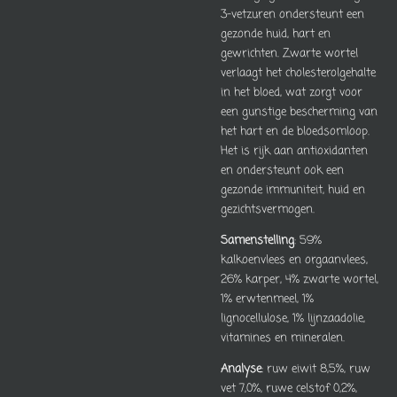
3-vetzuren ondersteunt een
gezonde huid, hart en
gewrichten. Zwarte wortel
verlaagt het cholesterolgehalte
in het bloed, wat zorgt voor
een gunstige bescherming van
het hart en de bloedsomloop.
Het is rijk aan antioxidanten
en ondersteunt ook een
gezonde immuniteit, huid en
gezichtsvermogen.
Samenstelling
: 59%
kalkoenvlees en orgaanvlees,
26% karper, 4% zwarte wortel,
1% erwtenmeel, 1%
lignocellulose, 1% lijnzaadolie,
vitamines en mineralen.
Analyse
: ruw eiwit 8,5%, ruw
vet 7,0%, ruwe celstof 0,2%,