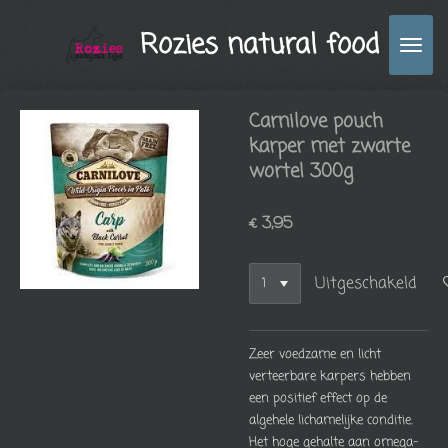
Ga
Rozies natural food
direct
naar
de
hoofdinhoud
Carnilove pouch
karper met zwarte
wortel 300g
€ 3,95
Uitgeschakeld
Zeer voedzame en licht
verteerbare karpers hebben
een positief effect op de
algehele lichamelijke conditie.
Het hoge gehalte aan omega-